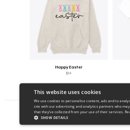
Happy Easter
$34
This website uses cookies
We use cookies to personalise content, ads and to analys
site with our advertising and analytics partners who may
Report this product
that they’ve collected from your use of their services.
Re
SHOW DETAILS
STRICTLY NECESSARY
PERFORMANC