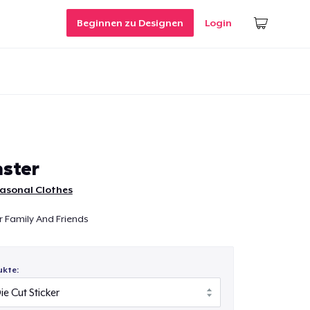
Beginnen zu Designen
Login
ster
asonal Clothes
or Family And Friends
ukte: