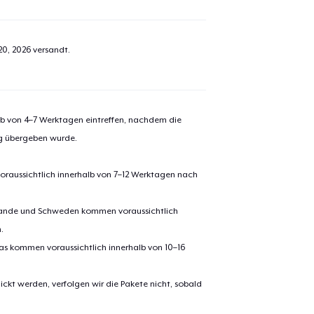
20, 2026
versandt.
alb von 4–7 Werktagen eintreffen, nachdem die
ng übergeben wurde.
oraussichtlich innerhalb von 7–12 Werktagen nach
erlande und Schweden kommen voraussichtlich
el wurde zum
Einkaufswagen
.
efügt
Zum Ein
pas kommen voraussichtlich innerhalb von 10–16
ickt werden, verfolgen wir die Pakete nicht, sobald