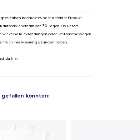
 Kasse gehen
Weiter Einkaufen
igtes, falsch bedrucktes oder defektes Produkt
Die Cut Sticker
 Kaufpreis innerhalb von 30 Tagen. Da unsere
7,99 $
nen wir keine Rücksendungen oder Umtausche wegen
 einfach Ihre Meinung geändert haben.
Unisex Classic Pullover Hoodie
41,99 $
est du
hier
.
Mug
16,99 $
Next Level 3600 | Premium Ring-Spun Cotton T-Shirt
r gefallen könnten:
26,99 $