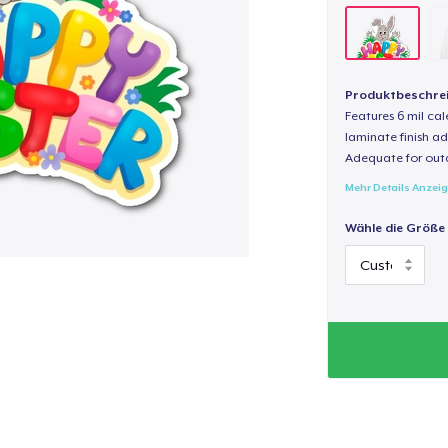
Produktbeschre
Features 6 mil cal
laminate finish ad
Adequate for out
Mehr Details Anzei
Wähle die Größe