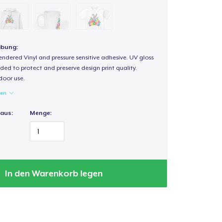
ibung:
endered Vinyl and pressure sensitive adhesive. UV gloss
ded to protect and preserve design print quality.
door use.
gen
 aus:
Menge:
In den Warenkorb legen