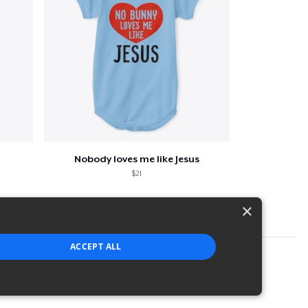
Nobody loves me like Jesus
$21
×
ACCEPT ALL