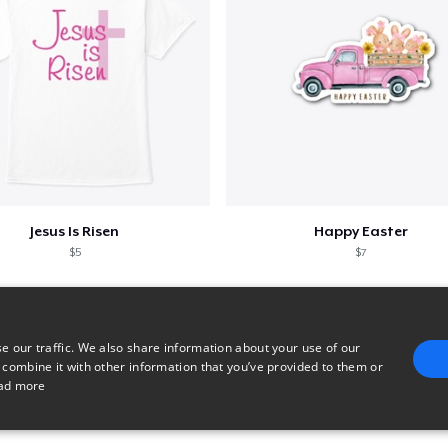
Jesus Is Risen
Happy Easter
$5
$7
e our traffic. We also share information about your use of our
 combine it with other information that you’ve provided to them or
ad more
E
TARGETING
FUNCTIONALITY
UNCLASSIFIED