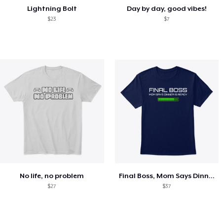
Lightning Bolt
Day by day, good vibes!
$23
$7
No life, no problem
Final Boss, Mom Says Dinner's Ready
$27
$37