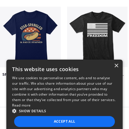
×
This website uses cookies
Star-Spangled &amp; Sauce Stained
FREEDOM FLAG TSHIRT BLACK
We use cookies to personalise content, ads and to analyse
$5
$26
our traffic. We also share information about your use of our
site with our advertising and analytics partners who may
combine it with other information that you’ve provided to
them or that they’ve collected from your use of their services.
Read more
SHOW DETAILS
Report this product
ACCEPT ALL