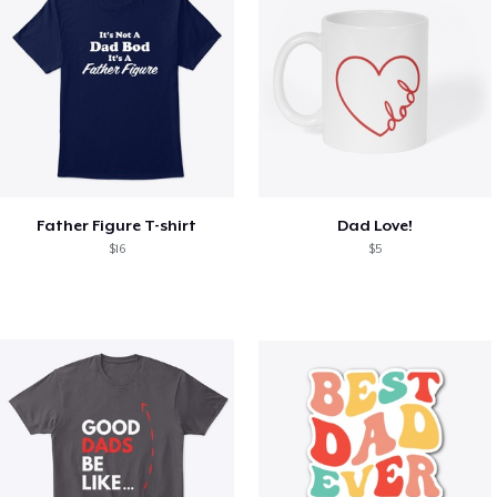
Father Figure T-shirt
Dad Love!
$16
$5