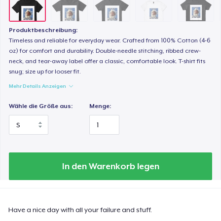
25,99 $
Classic Tank Top
Produktbeschreibung:
Timeless and reliable for everyday wear. Crafted from 100% Cotton (4-6
21,99 $
oz) for comfort and durability. Double-needle stitching, ribbed crew-
neck, and tear-away label offer a classic, comfortable look. T-shirt fits
Women's Flowy Tank Top
snug; size up for looser fit.
26,99 $
Mehr Details Anzeigen
Premium Tank Top
Wähle die Größe aus:
Menge:
25,99 $
Women's Boyfriend Tee
26,99 $
In den Warenkorb legen
Essential Tee
26,99 $
Have a nice day with all your failure and stuff.
Eco Unisex Tee