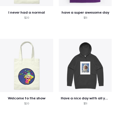
I never had a normal
have a super awesome day
$20
$31
Welcome to the show
Have a nice day with all your failure
$20
$31