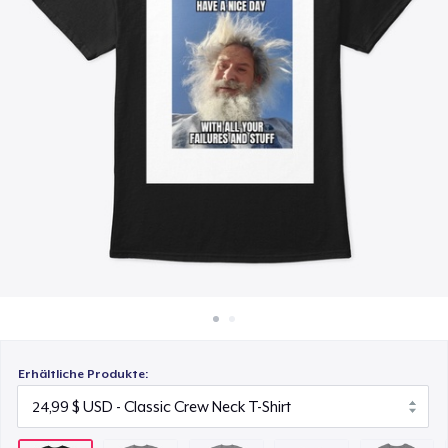
28,99 $
So funktioniert's
Überall verkaufen
Comfort Tee
25,99 $
Etwas verkaufen
Women's Maple Tee
26,99 $
Women's Classic Tee
24,99 $
Premium V-Neck Tee
26,99 $
Women's Premium V-Neck Tee
Erhältliche Produkte:
26,99 $
Women's Comfort Tee