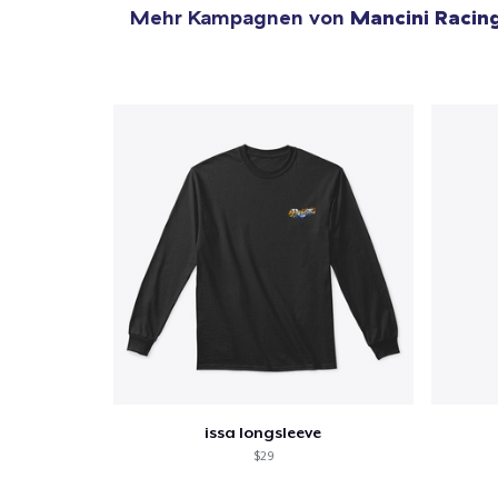
Mehr Kampagnen von
Mancini Racin
issa longsleeve
$29