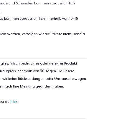
erlande und Schweden kommen voraussichtlich
.
pas kommen voraussichtlich innerhalb von 10–16
ickt werden, verfolgen wir die Pakete nicht, sobald
el wurde zum
Einkaufswagen
igtes, falsch bedrucktes oder defektes Produkt
efügt
Zum Ein
 Kaufpreis innerhalb von 30 Tagen. Da unsere
nen wir keine Rücksendungen oder Umtausche wegen
 einfach Ihre Meinung geändert haben.
est du
hier
.
 Kasse gehen
Weiter Einkaufen
Unisex Classic Pullover Hoodie
35,99 $