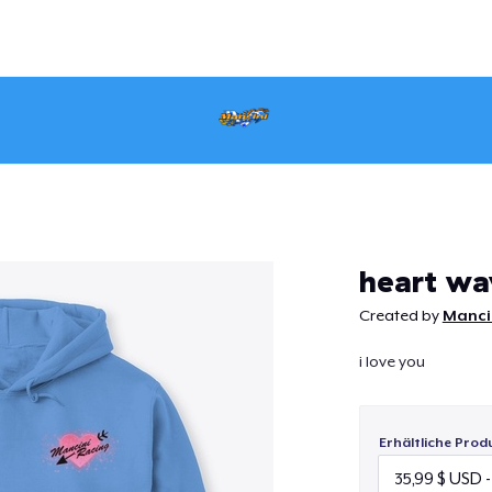
Weiter
heart wa
Created by
Manci
i love you
Erhältliche Prod