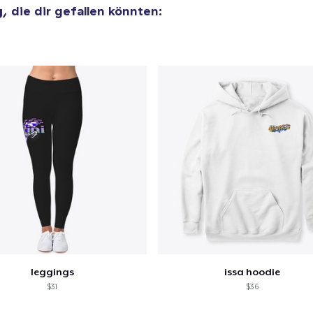
g
, die dir gefallen könnten:
Comfort Tee
25,99 $
Unisex Classic Crewneck Sweatshirt
30,99 $
leggings
issa hoodie
$31
$36