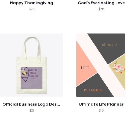
Happy Thanksgiving
God's Everlasting Love
$28
$28
Official Business Logo Design
Ultimate Life Planner
$21
$10