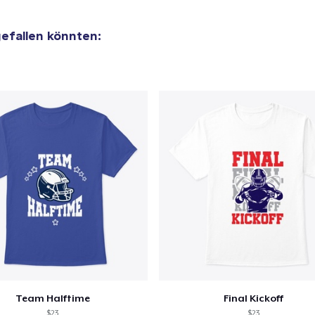
 gefallen könnten:
Team Halftime
Final Kickoff
$23
$23