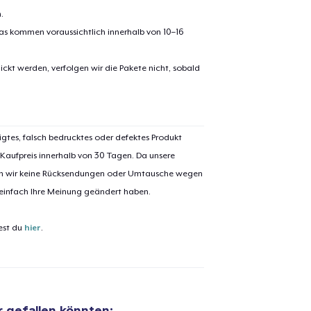
.
pas kommen voraussichtlich innerhalb von 10–16
ickt werden, verfolgen wir die Pakete nicht, sobald
el wurde zum
Einkaufswagen
igtes, falsch bedrucktes oder defektes Produkt
efügt
Zum Ein
 Kaufpreis innerhalb von 30 Tagen. Da unsere
nen wir keine Rücksendungen oder Umtausche wegen
 einfach Ihre Meinung geändert haben.
est du
hier
.
 Kasse gehen
Weiter Einkaufen
Bella Canvas 3001 | Classic Unisex Jersey T-Shirt
21,00 $
ir gefallen könnten: