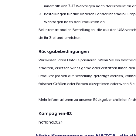
innerhalb von 7–12 Werktagen nach der Produktion an
Bestellungen für alle anderen Länder innerhalb Euro
Werktagen nach der Produktion an.
Bei internationalen Bestellungen, die aus den USA versch
sie ihr Zielland erreichen.
Rückgabebedingungen
1
Artik
Wir wissen, dass Unfälle passieren. Wenn Sie ein beschäd
hinzug
erhalten, ersetzen wir es gerne oder erstatten Ihnen den
Produkte jedoch auf Bestellung gefertigt werden, kön
falscher Größen oder Farben akzeptieren oder wenn Sie
Mehr Informationen zu unseren Rückgaberichtlinien find
Zur
Kampagnen-ID:
hetland2024
Mehr Kampagnen von
NATCA
, die d