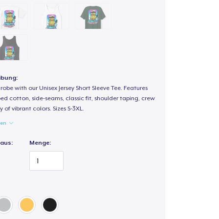
ibung:
obe with our Unisex Jersey Short Sleeve Tee. Features
d cotton, side-seams, classic fit, shoulder taping, crew
 of vibrant colors. Sizes S-3XL.
gen
 aus:
Menge: