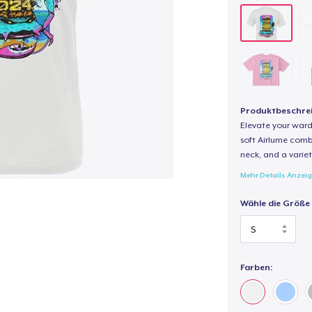
Produktbeschre
Elevate your wardr
soft Airlume combe
neck, and a variety
Mehr Details Anzei
Wähle die Größe
Farben: