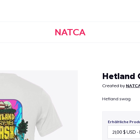
NATCA
Weiter
Hetland 
Created by
NATC
Hetland swag
Erhältliche Prod