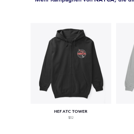
HEF ATC TOWER
$32