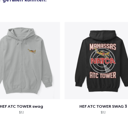
Triblend Tee
27,00 $
Classic Tank Top
22,50 $
Tru transfer Printed Premium Tee
27,00 $
Kids Premium Tee
21,50 $
Premium Tank Top
18,50 $
HEF ATC TOWER swag
HEF ATC TOWER SWAG 3
$32
$32