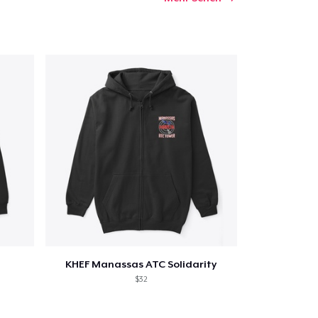
KHEF Manassas ATC Solidarity
$32