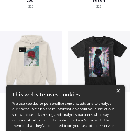
Lost
Sasori
$25
$25
×
This website uses cookies
Art pt1
Contem
We use cookies to personalise content, ads and to analyse
$37
$25
our traffic. We also share information about your use of our
site with our advertising and analytics partners who may
combine it with other information that you’ve provided to
them or that they’ve collected from your use of their services.