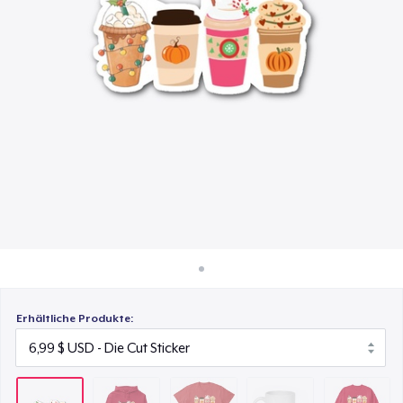
35,50 $
So funktioniert's
Überall verkaufen
Comfort Tee
18,98 $
Etwas verkaufen
Mug
15,99 $
Unisex Classic Crewneck Sweatshirt
27,98 $
Erhältliche Produkte: