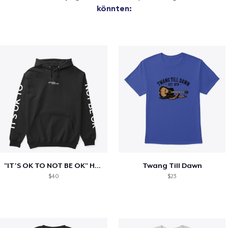
könnten:
"IT'S OK TO NOT BE OK" Hoodie (BP LOGO)
Twang Till Dawn
$40
$23