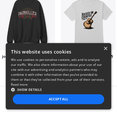
×
This website uses cookies
Jon Dretto "Painkiller" Merch Collection
Raised on Country Since 85
We use cookies to personalise content, ads and to analyse
$39
$23
our traffic. We also share information about your use of our
site with our advertising and analytics partners who may
combine it with other information that you’ve provided to
them or that they’ve collected from your use of their services.
Read more
SHOW DETAILS
Report this product
ACCEPT ALL
STRICTLY NECESSARY
PERFORMANCE