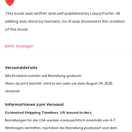
This book was written and self-published by Laura Porter. All
editing was done by humans, no AI was involved in the creation
of this book.
Howie and Winny's Mom Laura Porter
Mehr Anzeigen
Versanddetails
Alle Produkte werden auf Bestellung gedruckt.
Wenn du jetzt bestellt, wird es am oder vor dem
August 24, 2026
versandt.
Informationen zum Versand
Estimated Shipping Timelines: US-bound orders
Bestellungen für die USA werden voraussichtlich innerhalb von 4–7
Werktagen eintreffen, nachdem die Bestellung produziert und dem