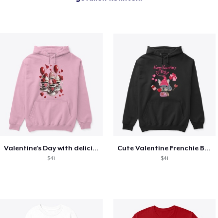
Valentine's Day with delicious food
Cute Valentine Frenchie Bulldog
$41
$41