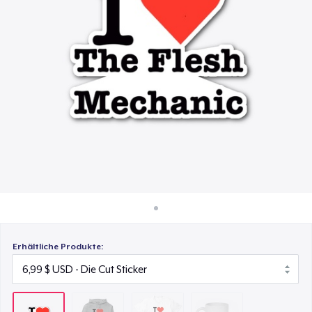
41,99 $
So funktioniert's
Überall verkaufen
Comfort Tee
23,99 $
Etwas verkaufen
Mug
17,00 $
Erhältliche Produkte: