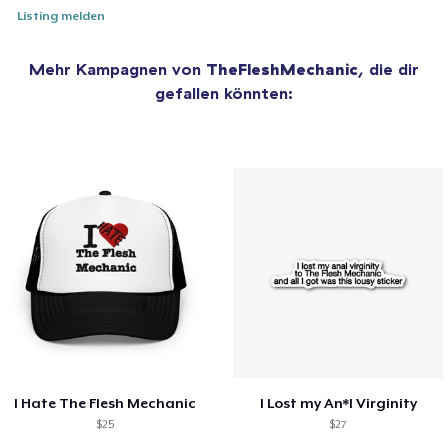
Listing melden
Mehr Kampagnen von
TheFleshMechanic
, die dir
gefallen könnten:
I Hate The Flesh Mechanic
I Lost my An*l Virginity
$25
$27