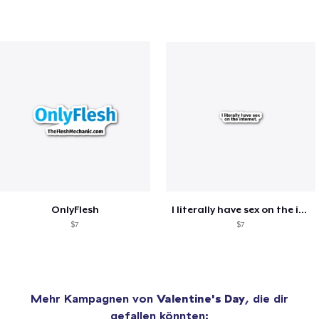
OnlyFlesh
I literally have sex on the internet.
$7
$7
Mehr Kampagnen von
Valentine's Day
, die dir
gefallen könnten: