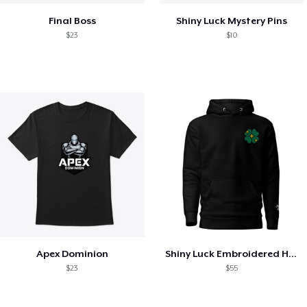
Final Boss
Shiny Luck Mystery Pins
$23
$10
Apex Dominion
Shiny Luck Embroidered Hoodie
$23
$55