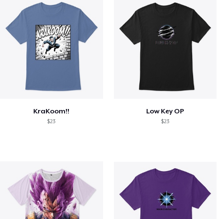
KraKoom!!
Low Key OP
$23
$23