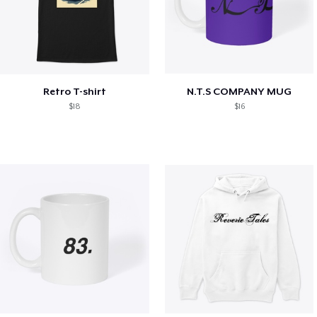
Retro T-shirt
N.T.S COMPANY MUG
$18
$16