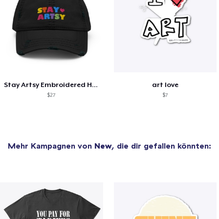
Stay Artsy Embroidered Hat
art love
$27
$7
Mehr Kampagnen von
New
, die dir gefallen könnten: