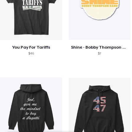
You Pay For Tariffs
Shine - Bobby Thompson Band Merch
$46
$7