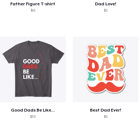
Father Figure T-shirt
Dad Love!
$16
$5
Good Dads Be Like...
Best Dad Ever!
$35
$5