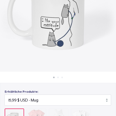
27,99 $
So funktioniert's
Überall verkaufen
Premium Tank Top
27,99 $
Etwas verkaufen
Next Level 3600 | Premium Ring-Spun Cotton T-Shirt
27,99 $
Erhältliche Produkte: