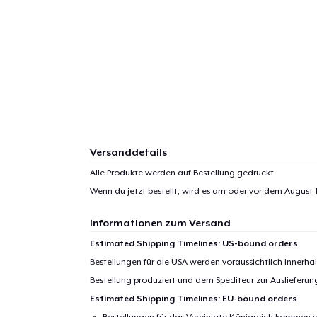
1
Artik
hinzug
Versanddetails
Alle Produkte werden auf Bestellung gedruckt.
Wenn du jetzt bestellt, wird es am oder vor dem
August 1
Informationen zum Versand
Zur
Estimated Shipping Timelines: US-bound orders
Bestellungen für die USA werden voraussichtlich innerh
Bestellung produziert und dem Spediteur zur Auslieferu
Estimated Shipping Timelines: EU-bound orders
Bestellungen für das Vereinigte Königreich kommen v