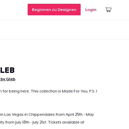
Beginnen zu Designen
Login
GLEB
 by Gleb
or being here. This collection is Made For You. P.S. I
n Las Vegas in Chippendales from April 25th - May
ty from July 18th - July 21st. Tickets available at