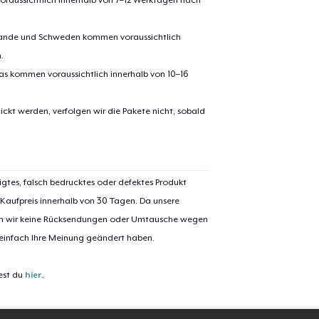
17,99 $
erlande und Schweden kommen voraussichtlich
Women's Comfort Tee
.
26,99 $
pas kommen voraussichtlich innerhalb von 10–16
Women's Flowy Tank Top
ickt werden, verfolgen wir die Pakete nicht, sobald
24,99 $
Tru Transfer Unisex Crewneck Sweatshirt
39,99 $
igtes, falsch bedrucktes oder defektes Produkt
 Kaufpreis innerhalb von 30 Tagen. Da unsere
Tru Transfer Printed Unisex Premium Hoodie
nen wir keine Rücksendungen oder Umtausche wegen
49,99 $
 einfach Ihre Meinung geändert haben.
est du
hier
.