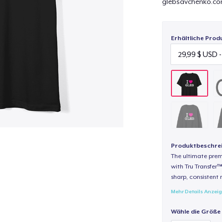
glebsavchenko.c
Erhältliche Prod
Produktbeschre
The ultimate pre
with Tru Transfer™
sharp, consistent 
Mehr Details Anzei
Wähle die Größe