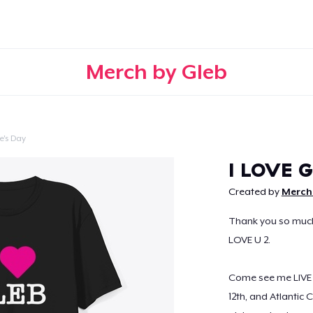
Merch by Gleb
e's Day
Weiter
I LOVE 
Created by
Merch
Thank you so much f
LOVE U 2.
Come see me LIVE i
12th, and Atlantic Ci