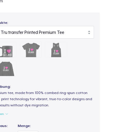
om
ukte:
ibung:
mium tee, made from 100% combed ring-spun cotton
 print technology for vibrant, true-to-color designs and
results without dye migration.
gen
 aus:
Menge: