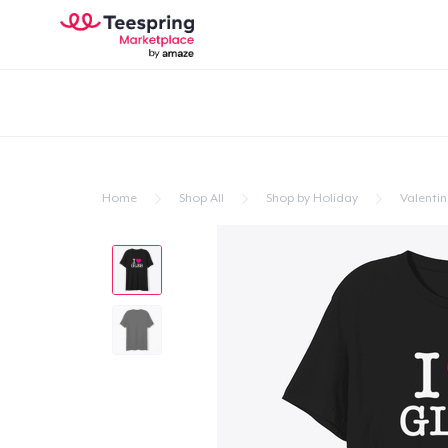
Home
Shop All
Shop by Holiday
Valentin