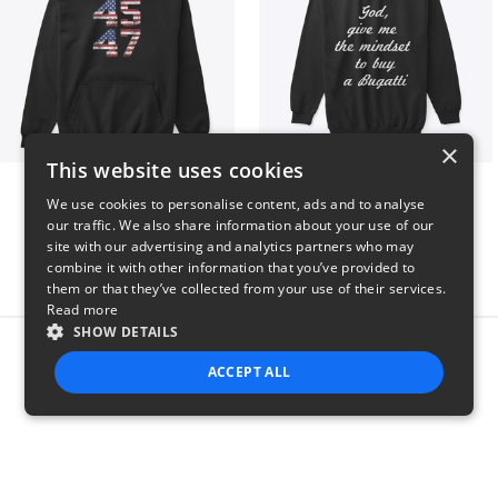
×
This website uses cookies
Vintage 45-47 Design
B
We use cookies to personalise content, ads and to analyse
$40
$51
our traffic. We also share information about your use of our
site with our advertising and analytics partners who may
combine it with other information that you’ve provided to
them or that they’ve collected from your use of their services.
Read more
SHOW DETAILS
Report this product
ACCEPT ALL
STRICTLY NECESSARY
PERFORMANCE
TARGETING
FUNCTIONALITY