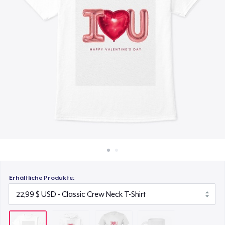
40,99 $
So funktioniert's
Überall verkaufen
Bella Canvas 3001 | Classic Unisex Jersey T-Shirt
21,99 $
Etwas verkaufen
Mug
15,99 $
Erhältliche Produkte: