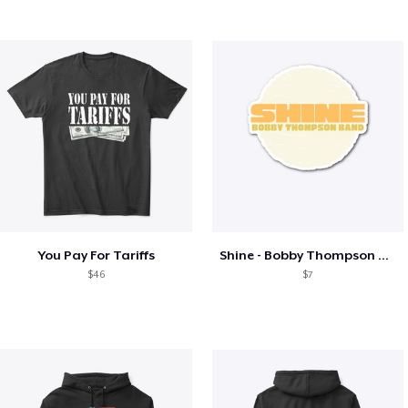
You Pay For Tariffs
Shine - Bobby Thompson Band Merch
$46
$7