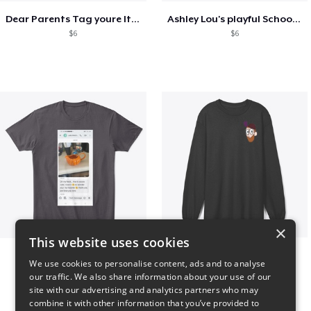
Dear Parents Tag youre It Love Teachers
Ashley Lou's playful School🏠 Collection
$6
$6
×
This website uses cookies
Clint Mitchell
Highwater Logo L10 3
We use cookies to personalise content, ads and to analyse
$24
$36
our traffic. We also share information about your use of our
site with our advertising and analytics partners who may
combine it with other information that you’ve provided to