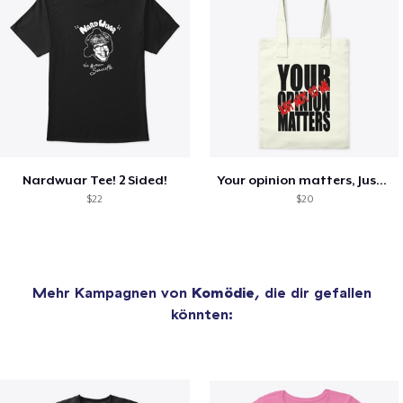
Nardwuar Tee! 2 Sided!
Your opinion matters, Just not to me!
$22
$20
Mehr Kampagnen von
Komödie
, die dir gefallen
könnten: