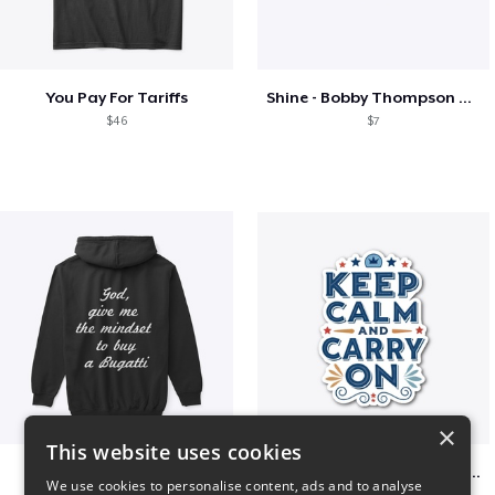
You Pay For Tariffs
Shine - Bobby Thompson Band Merch
$46
$7
×
This website uses cookies
B
Keep Calm and Carry On – T-Shirt
We use cookies to personalise content, ads and to analyse