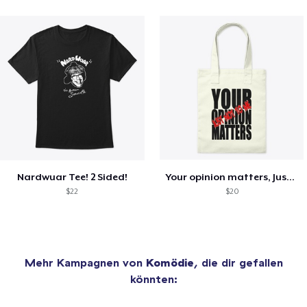
Nardwuar Tee! 2 Sided!
Your opinion matters, Just not to me!
$22
$20
Mehr Kampagnen von
Komödie
, die dir gefallen
könnten: