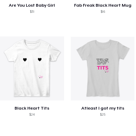
Are You Lost Baby Girl
Fab Freak Black Heart Mug
$31
$16
Black Heart Tits
Atleast I got my tits
$24
$25