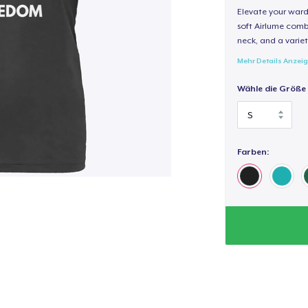
Elevate your wardr
soft Airlume combe
neck, and a variety
Mehr Details Anzei
Wähle die Größe
Farben: