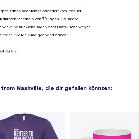
igtes, falsch bedrucktes oder defektes Produkt
 Kaufpreis innerhalb von 30 Tagen. Da unsere
nen wir keine Rücksendungen oder Umtausche wegen
 einfach Ihre Meinung geändert haben.
est du
hier
.
 from Nashville
, die dir gefallen könnten:
el wurde zum
Einkaufswagen
efügt
Zum Ein