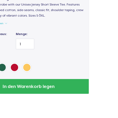
obe with our Unisex Jersey Short Sleeve Tee. Features
d cotton, side-seams, classic fit, shoulder taping, crew
 of vibrant colors. Sizes S-3XL.
gen
 aus:
Menge:
In den Warenkorb legen