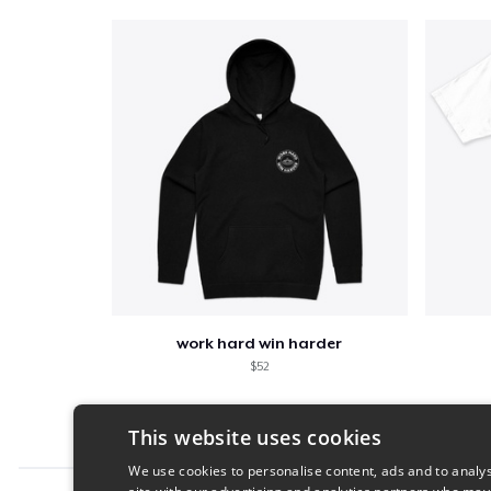
work hard win harder
$52
This website uses cookies
We use cookies to personalise content, ads and to analys