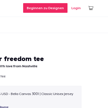
Beginnen zu Designen
Login
or freedom tee
ith love from Nashville
 tee
$ USD - Bella Canvas 3001 | Classic Unisex Jersey
ibung: