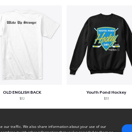
OLD ENGLISH BACK
Youth Pond Hockey
$32
$33
e our traffic. We also share information about your use of our