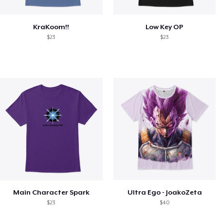
KraKoom!!
Low Key OP
$23
$23
Main Character Spark
Ultra Ego - JoakoZeta
$23
$40