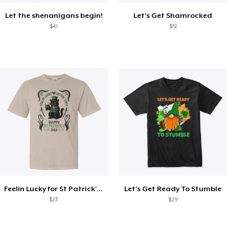
Let the shenanigans begin!
Let's Get Shamrocked
$41
$51
Feelin Lucky for St Patrick's Day
Let's Get Ready To Stumble
$23
$29