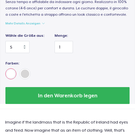
Senza tempo e affidabile da indossare ogni giorno. Realizzato in 100%
cotone (4-6 once) per comfort e durata. Le cuciture doppie, il girocollo
a coste e l'etichetta a strappo offrono un look classico e confortevole.
Mehr Details Anzeigen
Wähle die Größe aus:
Menge:
Farben:
In den Warenkorb legen
Imagine if the landmass that is the Republic of Ireland had eyes
and feed. Now imagine that as an item of clothing. Well, that's