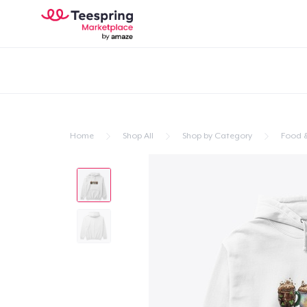
Home
Shop All
Shop by Category
Food &