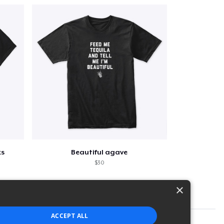
ks
Beautiful agave
$30
×
ACCEPT ALL