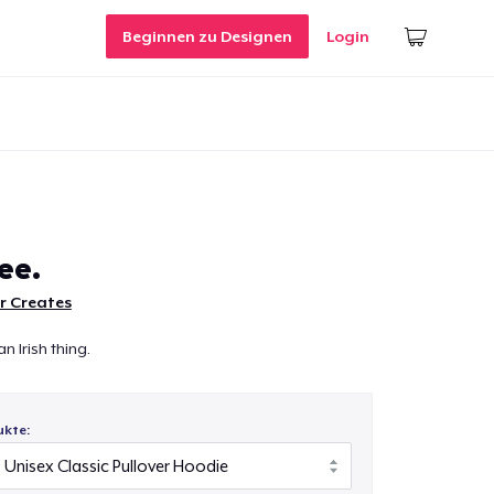
Beginnen zu Designen
Login
fee.
r Creates
an Irish thing.
ukte: