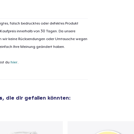
igtes, falsch bedrucktes oder defektes Produkt
 Kaufpreis innerhalb von 30 Tagen. Da unsere
el wurde zum
Einkaufswagen
nen wir keine Rücksendungen oder Umtausche wegen
efügt
 einfach Ihre Meinung geändert haben.
Zum Ein
est du
hier
.
 Kasse gehen
Weiter Einkaufen
s
, die dir gefallen könnten:
Unisex Classic Pullover Hoodie
40,99 $
Comfort Tee
20,00 $