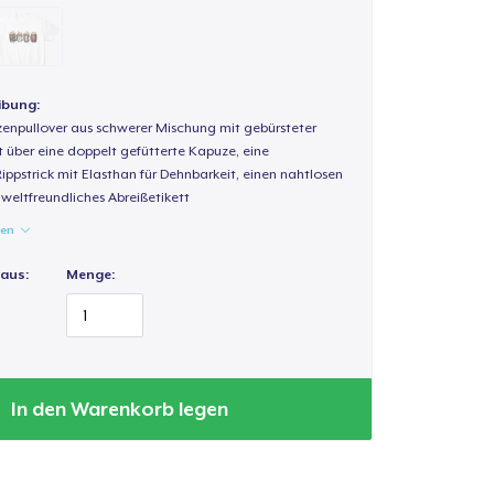
ibung:
enpullover aus schwerer Mischung mit gebürsteter
t über eine doppelt gefütterte Kapuze, eine
Rippstrick mit Elasthan für Dehnbarkeit, einen nahtlosen
weltfreundliches Abreißetikett
gen
 aus:
Menge:
In den Warenkorb legen