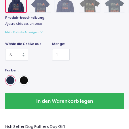
23,99 $
Classic Tank Top
Produktbeschreibung:
Ajuste clásico, unisexo
21,99 $
Mehr Details Anzeigen
Premium Tank Top
Wähle die Größe aus:
Menge:
22,99 $
Next Level 3600 | Premium Ring-Spun Cotton T-Shirt
23,99 $
Farben:
Premium V-Neck Tee
25,97 $
In den Warenkorb legen
Irish Setter Dog Father's Day Gift