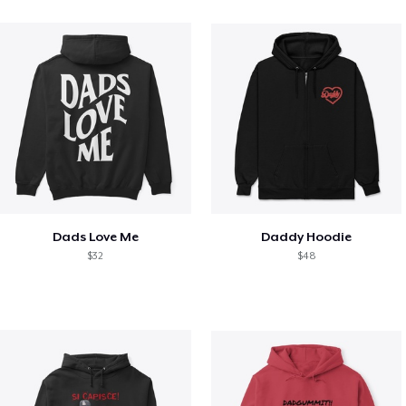
Dads Love Me
Daddy Hoodie
$32
$48