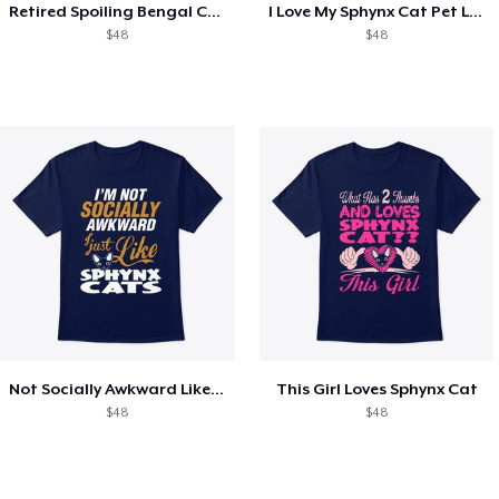
Retired Spoiling Bengal Cat
I Love My Sphynx Cat Pet Lovers
$48
$48
Not Socially Awkward Like Sphynx Cats
This Girl Loves Sphynx Cat
$48
$48