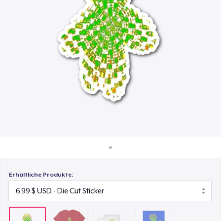
16,00 $
So funktioniert's
Überall verkaufen
Mug
11,00 $
Etwas verkaufen
Poster - 18" x 24"
14,10 $
Erhältliche Produkte: