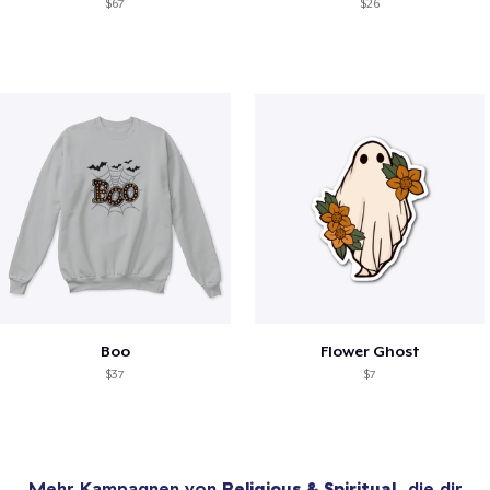
$67
$26
Boo
Flower Ghost
$37
$7
Mehr Kampagnen von
Religious & Spiritual
, die dir