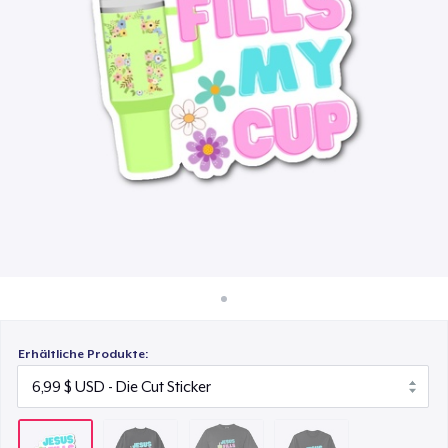
32,99 $
So funktioniert's
Überall verkaufen
Comfort Colors 1717 | Classic Heavyweight T-Shirt
24,99 $
Etwas verkaufen
Classic Long Sleeve Tee
30,99 $
Erhältliche Produkte: