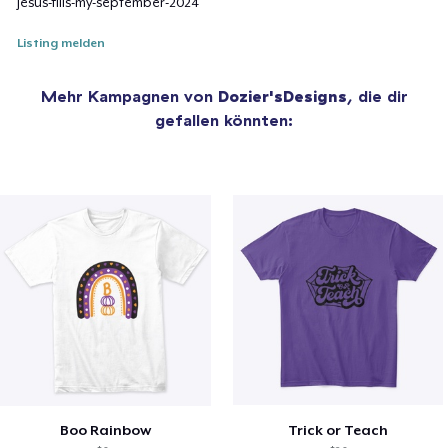
jesus-fills-my-september-2024
Listing melden
Mehr Kampagnen von
Dozier'sDesigns
, die dir
gefallen könnten:
Boo Rainbow
Trick or Teach