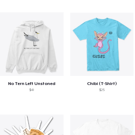
No Tern Left Unstoned
Chibi (T-Shirt)
$41
$25