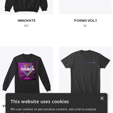
INNOVATE
POEMS VOL.1
$33
$17
×
This website uses cookies
YCOG YOUTH VOLUNTEERS
BADZ71 2025
We use cookies to personalise content, ads and to analyse
$31
$24