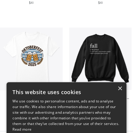
$41
$41
×
This website uses cookies
Oktoberfest 2025
Fall Definition Pumpkin Spice Lovers
We use cookies to personalise content, ads and to analyse
$41
$35
our traffic. We also share information about your use of our
site with our advertising and analytics partners who may
combine it with other information that you’ve provided to
them or that they’ve collected from your use of their services.
Read more