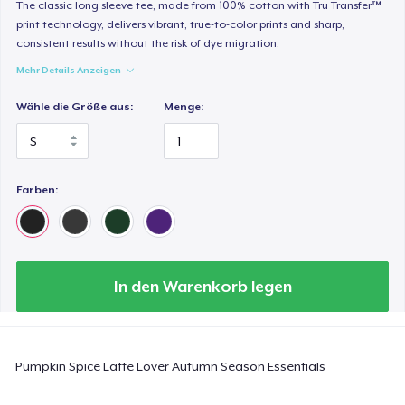
The classic long sleeve tee, made from 100% cotton with Tru Transfer™
23,99 $
print technology, delivers vibrant, true-to-color prints and sharp,
consistent results without the risk of dye migration.
Heavy Tee
Mehr Details Anzeigen
44,99 $
Wähle die Größe aus:
Menge:
Tru transfer Printed Premium Tee
29,99 $
Farben:
Tru Transfer Printed Classic Tee
27,99 $
Comfort Colors 1717 | Classic Heavyweight T-Shirt
24,99 $
In den Warenkorb legen
Classic Long Sleeve Tee
30,99 $
Pumpkin Spice Latte Lover Autumn Season Essentials
Next Level 3600 | Premium Ring-Spun Cotton T-Shirt