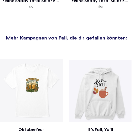
Feline Shady Total Solar Eclipse Tijuana
Feline Shady Total Solar Eclipse Toledo
$51
$51
Mehr Kampagnen von
Fall
, die dir gefallen könnten:
Oktoberfest
It’s Fall, Ya’ll