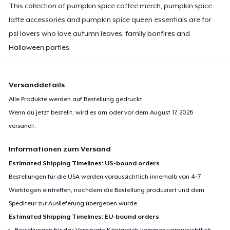
This collection of pumpkin spice coffee merch, pumpkin spice
24,99 $
latte accessories and pumpkin spice queen essentials are for
psl lovers who love autumn leaves, family bonfires and
Halloween parties.
Versanddetails
Alle Produkte werden auf Bestellung gedruckt.
Wenn du jetzt bestellt, wird es am oder vor dem
August 17, 2026
versandt.
Informationen zum Versand
Estimated Shipping Timelines: US-bound orders
Bestellungen für die USA werden voraussichtlich innerhalb von 4–7
Werktagen eintreffen, nachdem die Bestellung produziert und dem
Spediteur zur Auslieferung übergeben wurde.
Estimated Shipping Timelines: EU-bound orders
Bestellungen für das Vereinigte Königreich kommen voraussichtlich