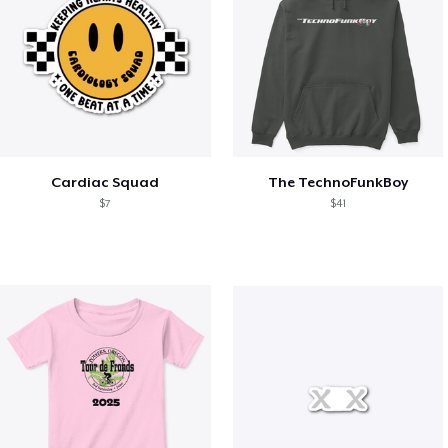
Cardiac Squad
The TechnoFunkBoy
$7
$41