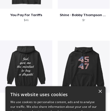
You Pay For Tariffs
Shine - Bobby Thompson Band Merch
$46
$7
×
This website uses cookies
B
Vintage 45-47 Design
We use cookies to personalise content, ads and to analyse
$51
$40
our traffic. We also share information about your use of our