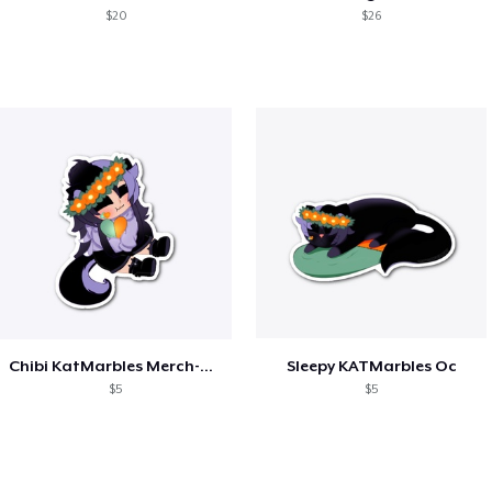
$20
$26
Chibi KatMarbles Merch-Custom
Sleepy KATMarbles Oc
$5
$5