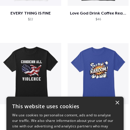
EVERY THING IS FINE
Love God Drink Coffee Read Books
$22
$46
×
This website uses cookies
Condemn All Violence
Kaboom
We use cookies to personalise content, ads and to analyse
$41
$23
our traffic. We also share information about your use of our
site with our advertising and analytics partners who may