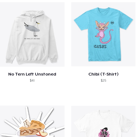
No Tern Left Unstoned
Chibi (T-Shirt)
$41
$25