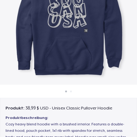
So funktioniert's
Überall verkaufen
Etwas verkaufen
Produkt:
38,99 $ USD - Unisex Classic Pullover Hoodie
Produktbeschreibung:
Cozy heavy blend hoodie with a brushed interior. Features a double-
lined hood, pouch pocket, 1x1 rib with spandex for stretch, seamless
body, and eco-friendly tear-away label. Hoodie runs small; size up for