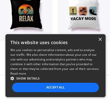
×
This website uses cookies
relax
vacay mode summer
We use cookies to personalise content, ads and to analyse
$29
$29
our traffic. We also share information about your use of our
site with our advertising and analytics partners who may
combine it with other information that you’ve provided to
them or that they’ve collected from your use of their services.
Read more
SHOW DETAILS
Report this product
ACCEPT ALL
STRICTLY NECESSARY
PERFORMANCE
TARGETING
FUNCTIONALITY