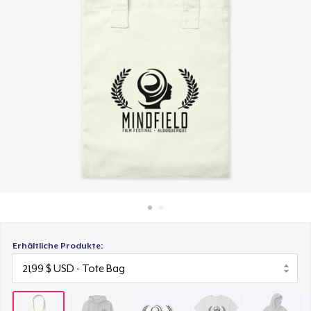
45,99 $
So funktioniert's
Überall verkaufen
Die Cut Sticker
7,99 $
Etwas verkaufen
Classic Crew Neck T-Shirt
24,99 $
Kids Classic Pullover Hoodie
39,99 $
Mug
15,99 $
Erhältliche Produkte:
Women's Comfort Tee
25,99 $
Classic Tank Top