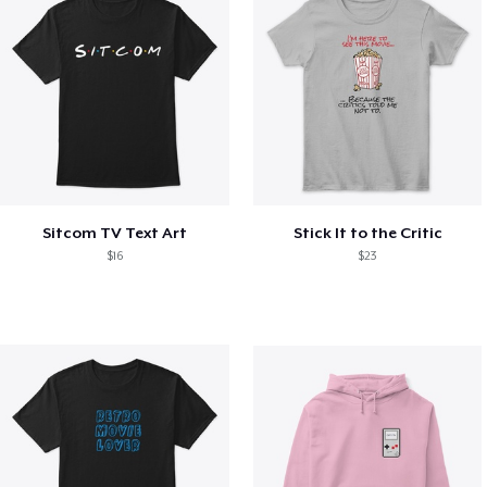
Sitcom TV Text Art
Stick It to the Critic
$16
$23