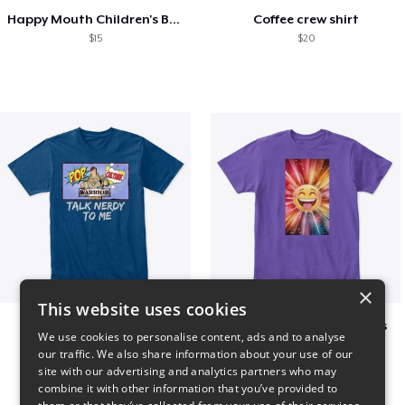
Happy Mouth Children's Book
Coffee crew shirt
$15
$20
×
This website uses cookies
PCW - Nerdy
I Spread happy vibrations
We use cookies to personalise content, ads and to analyse
$18
$23
our traffic. We also share information about your use of our
site with our advertising and analytics partners who may
combine it with other information that you’ve provided to