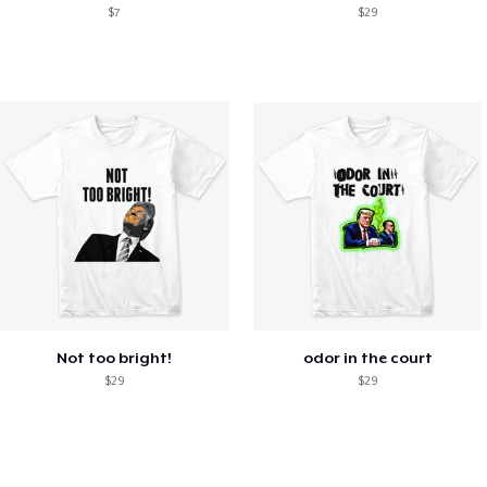
$7
$29
Not too bright!
odor in the court
$29
$29