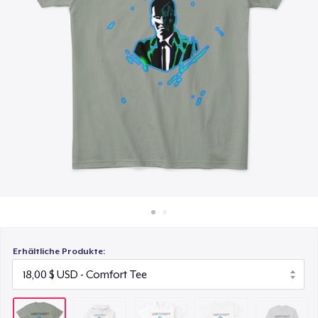
30,00 $
So funktioniert's
Überall verkaufen
Triblend Tee
23,00 $
Etwas verkaufen
Women's Comfort Tee
17,00 $
Classic Long Sleeve Tee
23,00 $
Erhältliche Produkte: