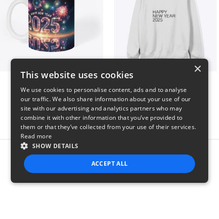
×
This website uses cookies
Fresh Start Mugs
HAPPY NEW YEAR 2025
We use cookies to personalise content, ads and to analyse
$16
$41
our traffic. We also share information about your use of our
site with our advertising and analytics partners who may
combine it with other information that you’ve provided to
them or that they’ve collected from your use of their services.
Read more
SHOW DETAILS
Report this product
ACCEPT ALL
STRICTLY NECESSARY
PERFORMANCE
TARGETING
FUNCTIONALITY