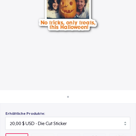
65,00 $
So funktioniert's
Überall verkaufen
Mug
25,00 $
Etwas verkaufen
Unisex Classic Crewneck Sweatshirt
65,00 $
Women's Classic Tee
45,00 $
Heavy Tee
55,00 $
Classic Long Sleeve Tee
Erhältliche Produkte:
45,00 $