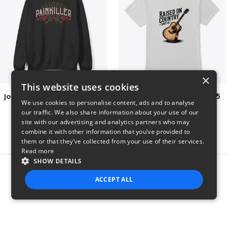
×
This website uses cookies
Jon Dretto "Painkiller" Merch Collection
Raised on Country Since 85
We use cookies to personalise content, ads and to analyse
$39
$23
our traffic. We also share information about your use of our
site with our advertising and analytics partners who may
combine it with other information that you’ve provided to
them or that they’ve collected from your use of their services.
Read more
SHOW DETAILS
Report this product
ACCEPT ALL
STRICTLY NECESSARY
PERFORMANCE
TARGETING
FUNCTIONALITY