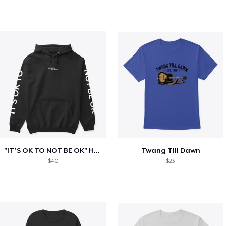
"IT'S OK TO NOT BE OK" Hoodie (BP LOGO)
Twang Till Dawn
$40
$23