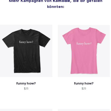
Mehr Kampagnen von
Komödie
, die dir gefallen
könnten:
funny how?
funny how?
$25
$25