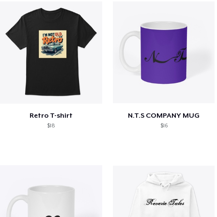
Retro T-shirt
N.T.S COMPANY MUG
$18
$16