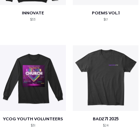
INNOVATE
POEMS VOL.1
$33
$17
YCOG YOUTH VOLUNTEERS
BADZ71 2025
$31
$24