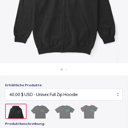
24,00 $
So funktioniert's
Überall verkaufen
Triblend Tee
28,00 $
Etwas verkaufen
Women's Comfort Tee
25,00 $
Erhältliche Produkte:
Produktbeschreibung: