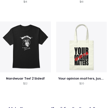
$14
$41
Nardwuar Tee! 2 Sided!
Your opinion matters, Just not to me!
$22
$20