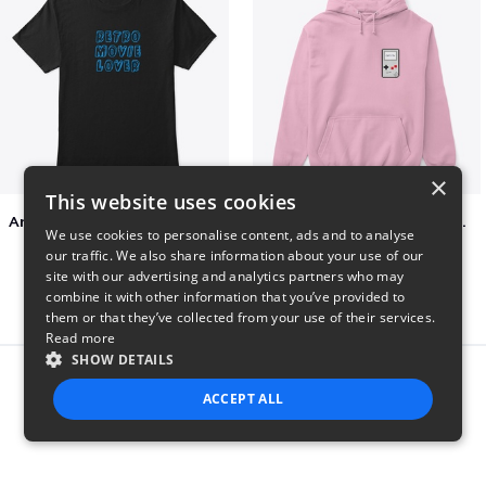
×
This website uses cookies
Amazing Retro Classic T-Shirt
Persian Cat watching Cats TV
We use cookies to personalise content, ads and to analyse
$25
$7
our traffic. We also share information about your use of our
site with our advertising and analytics partners who may
combine it with other information that you’ve provided to
them or that they’ve collected from your use of their services.
Read more
SHOW DETAILS
Report this product
ACCEPT ALL
STRICTLY NECESSARY
PERFORMANCE