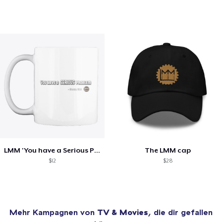
LMM 'You have a Serious Problem' Mug
The LMM cap
$12
$28
Mehr Kampagnen von
TV & Movies
, die dir gefallen