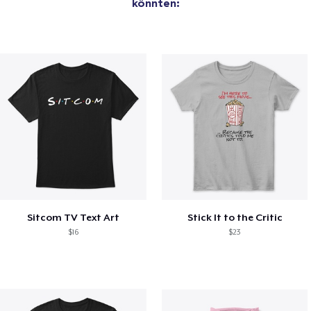
könnten:
Sitcom TV Text Art
Stick It to the Critic
$16
$23