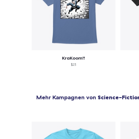
1
Artik
hinzug
KraKoom!!
$23
Zur
Mehr Kampagnen von
Science-Fictio