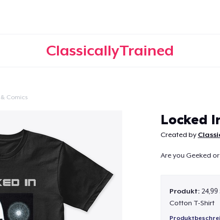
ClassicallyTrained
 & Comics
Weiter
Locked I
Created by
Classi
Are you Geeked or
Produkt:
24,99
Cotton T-Shirt
Produktbeschre