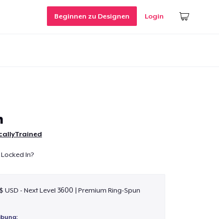
Beginnen zu Designen
Login
n
callyTrained
 Locked In?
 $ USD - Next Level 3600 | Premium Ring-Spun
ibung: