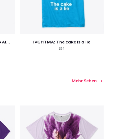
IVGHTMA: It's Dangerous to go Alone
IVGHTMA: The cake is a lie
$34
Mehr Sehen