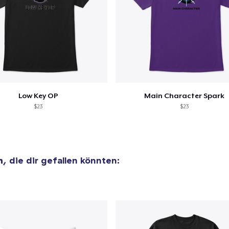
el wurde zum
Einkaufswagen
efügt
Zum Ein
Low Key OP
Main Character Spark
$23
$23
 Kasse gehen
Weiter Einkaufen
n
, die dir gefallen könnten: