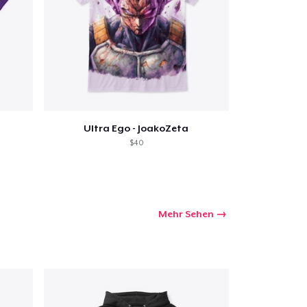
kaufswagen
Menge
Ultra Ego - JoakoZeta
$40
Mehr Sehen