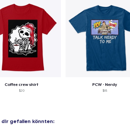
Coffee crew shirt
PCW - Nerdy
$20
$18
e dir gefallen könnten: