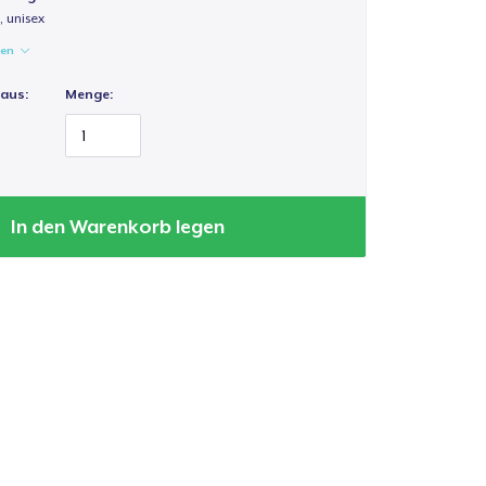
 unisex
gen
 aus:
Menge:
In den Warenkorb legen