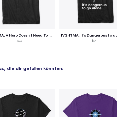
IVGHTMA: A Hero Doesn't Need To Speak
$23
$34
cs
, die dir gefallen könnten: