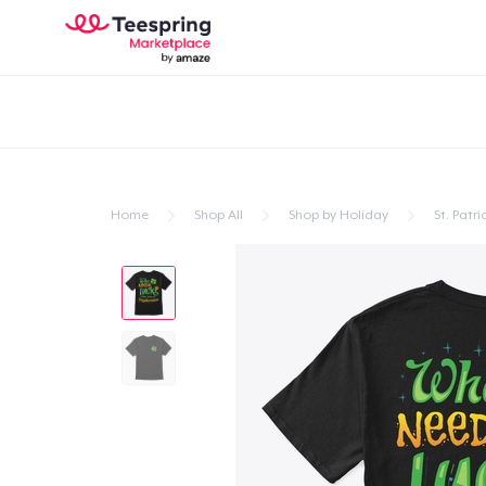
Home
Shop All
Shop by Holiday
St. Patri