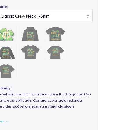
ukte:
ibung:
ável para uso diário. Fabricado em 100% algodão (4-6
rto e durabilidade. Costura dupla, gola redonda
ta destacável oferecem um visual clássico e
gen