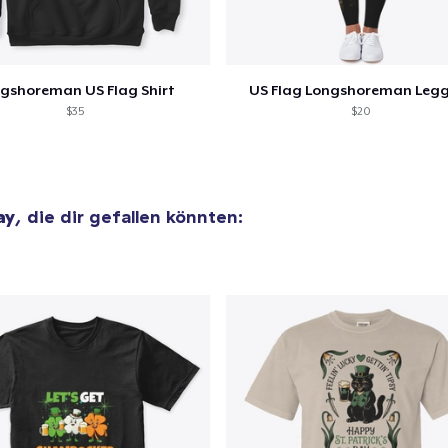
Women's Classic Tee
29,99 $
gshoreman US Flag Shirt
US Flag Longshoreman Leg
Premium V-Neck Tee
$35
$20
32,99 $
Classic Long Sleeve Tee
34,99 $
ay
, die dir gefallen könnten:
Premium V-Neck Tee
45,36 $