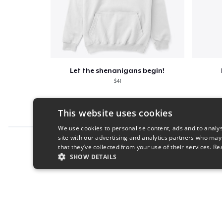
Let the shenanigans begin!
$41
This website uses cookies
We use cookies to personalise content, ads and to analys
site with our advertising and analytics partners who may
Report this product
that they’ve collected from your use of their services.
Re
SHOW DETAILS
STRICTLY NECESSARY
PERFORMANC
S