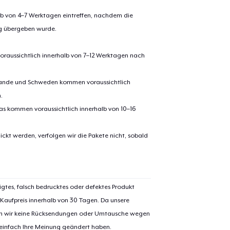
alb von 4–7 Werktagen eintreffen, nachdem die
ng übergeben wurde.
oraussichtlich innerhalb von 7–12 Werktagen nach
erlande und Schweden kommen voraussichtlich
.
pas kommen voraussichtlich innerhalb von 10–16
el wurde zum
Einkaufswagen
ickt werden, verfolgen wir die Pakete nicht, sobald
efügt
Zum Ein
igtes, falsch bedrucktes oder defektes Produkt
 Kaufpreis innerhalb von 30 Tagen. Da unsere
nen wir keine Rücksendungen oder Umtausche wegen
 Kasse gehen
Weiter Einkaufen
 einfach Ihre Meinung geändert haben.