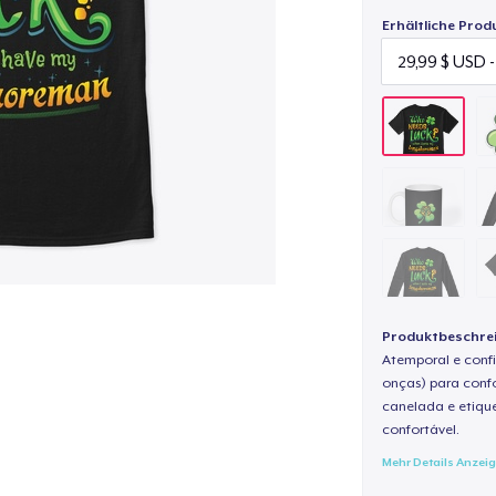
Erhältliche Prod
Produktbeschre
Atemporal e confi
onças) para confo
canelada e etique
confortável.
Mehr Details Anzei