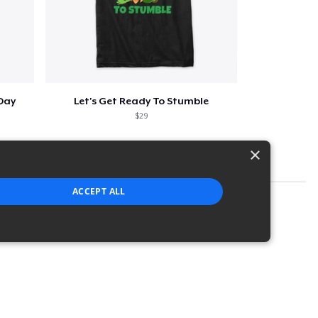
 Day
Let's Get Ready To Stumble
$29
×
ACCEPT ALL