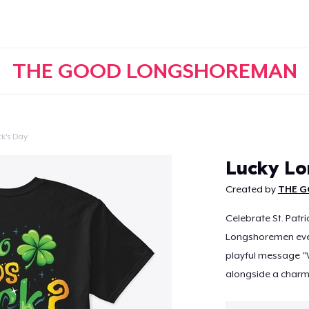
THE GOOD LONGSHOREMAN
ck's Day
Weiter
Lucky Lo
Created by
THE 
Celebrate St. Patr
Longshoremen ever
playful message 
alongside a charmi