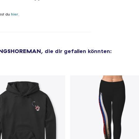
Classic Crew Neck T-Shirt
est du
hier
.
29,99 $
Die Cut Sticker
8,00 $
ONGSHOREMAN
, die dir gefallen könnten:
Unisex Classic Pullover Hoodie
49,99 $
Comfort Tee
29,99 $
Mug
21,99 $
Unisex Classic Crewneck Sweatshirt
41,99 $