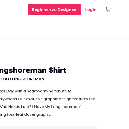
Beginnen zu Designen
Login
ngshoreman Shirt
GOOD LONGSHOREMAN
ick's Day with a heartwarming tribute to
ywhere! Our exclusive graphic design features the
"Who Needs Luck? I Have My Longshoreman"
ng four-leaf clover graphic.