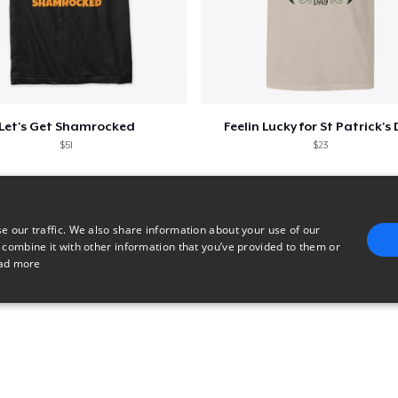
Let's Get Shamrocked
Feelin Lucky for St Patrick's
$51
$23
e our traffic. We also share information about your use of our
 combine it with other information that you’ve provided to them or
ad more
E
TARGETING
FUNCTIONALITY
UNCLASSIFIED
trictly necessary
Performance
Targeting
Functionality
Unclassified