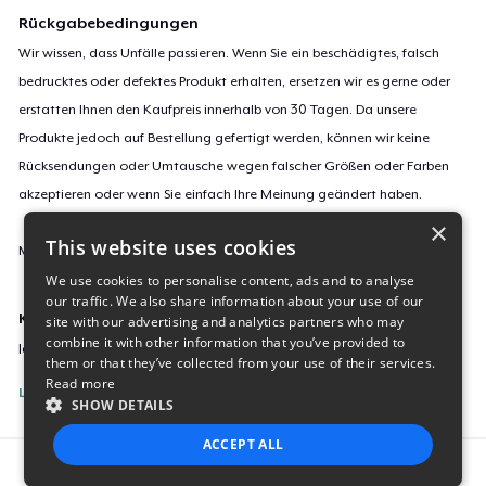
Rückgabebedingungen
Wir wissen, dass Unfälle passieren. Wenn Sie ein beschädigtes, falsch
bedrucktes oder defektes Produkt erhalten, ersetzen wir es gerne oder
erstatten Ihnen den Kaufpreis innerhalb von 30 Tagen. Da unsere
Produkte jedoch auf Bestellung gefertigt werden, können wir keine
Rücksendungen oder Umtausche wegen falscher Größen oder Farben
akzeptieren oder wenn Sie einfach Ihre Meinung geändert haben.
×
This website uses cookies
Mehr Informationen zu unseren Rückgaberichtlinien findest du
hier
.
We use cookies to personalise content, ads and to analyse
our traffic. We also share information about your use of our
Kampagnen-ID:
site with our advertising and analytics partners who may
combine it with other information that you’ve provided to
love-doesn-t-have-a-breed-4822
them or that they’ve collected from your use of their services.
Read more
Listing melden
SHOW DETAILS
ACCEPT ALL
Report this product