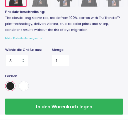
44,99 $
Produktbeschreibung:
Tru transfer Printed Premium Tee
The classic long sleeve tee, made from 100% cotton with Tru Transfer™
29,99 $
print technology, delivers vibrant, true-to-color prints and sharp,
consistent results without the risk of dye migration.
Mehr Details Anzeigen
Tru Transfer Printed Classic Tee
27,99 $
Wähle die Größe aus:
Menge:
Comfort Colors 1717 | Classic Heavyweight T-Shirt
24,99 $
Farben:
Tru Transfer Unisex Crewneck Sweatshirt
40,99 $
Tru Transfer Printed Unisex Premium Hoodie
In den Warenkorb legen
61,99 $
Classic Long Sleeve Tee