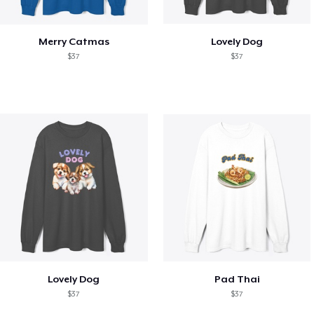
Merry Catmas
Lovely Dog
$37
$37
Lovely Dog
Pad Thai
$37
$37