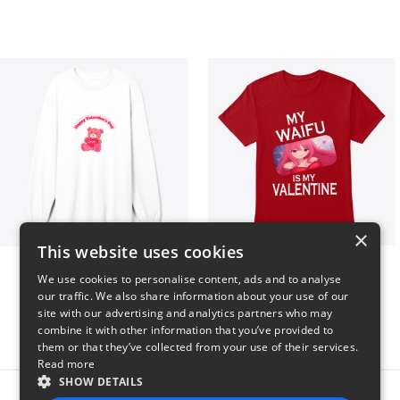
×
This website uses cookies
vday !
VALENTINE WAIFU
We use cookies to personalise content, ads and to analyse
$37
$25
our traffic. We also share information about your use of our
site with our advertising and analytics partners who may
combine it with other information that you’ve provided to
them or that they’ve collected from your use of their services.
Read more
SHOW DETAILS
Report this product