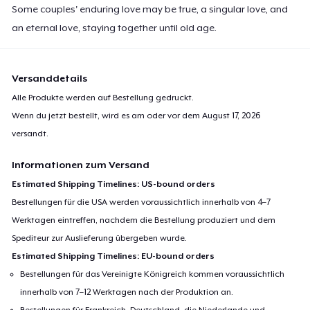
Some couples' enduring love may be true, a singular love, and
30,99 $
an eternal love, staying together until old age.
Next Level 3600 | Premium Ring-Spun Cotton T-Shirt
24,99 $
Versanddetails
Alle Produkte werden auf Bestellung gedruckt.
Wenn du jetzt bestellt, wird es am oder vor dem
August 17, 2026
versandt.
Informationen zum Versand
Estimated Shipping Timelines: US-bound orders
Bestellungen für die USA werden voraussichtlich innerhalb von 4–7
Werktagen eintreffen, nachdem die Bestellung produziert und dem
Spediteur zur Auslieferung übergeben wurde.
Estimated Shipping Timelines: EU-bound orders
Bestellungen für das Vereinigte Königreich kommen voraussichtlich
innerhalb von 7–12 Werktagen nach der Produktion an.
Bestellungen für Frankreich, Deutschland, die Niederlande und