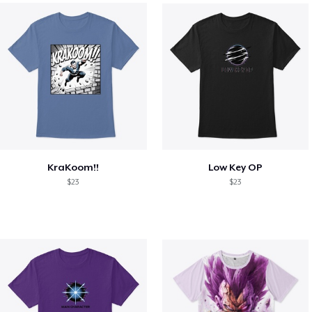
KraKoom!!
Low Key OP
$23
$23