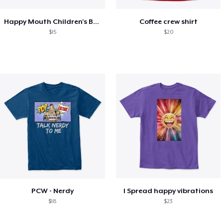
Happy Mouth Children's Book
Coffee crew shirt
$15
$20
PCW - Nerdy
I Spread happy vibrations
$18
$23