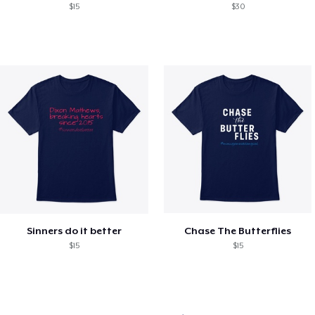
$15
$30
Sinners do it better
Chase The Butterflies
$15
$15