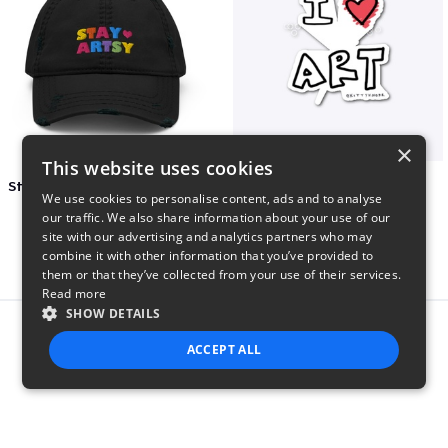
×
This website uses cookies
Stay Artsy Embroidered Hat
art love
We use cookies to personalise content, ads and to analyse
$27
$7
our traffic. We also share information about your use of our
site with our advertising and analytics partners who may
combine it with other information that you’ve provided to
them or that they’ve collected from your use of their services.
Read more
SHOW DETAILS
Report this product
ACCEPT ALL
STRICTLY NECESSARY
PERFORMANCE
TARGETING
FUNCTIONALITY