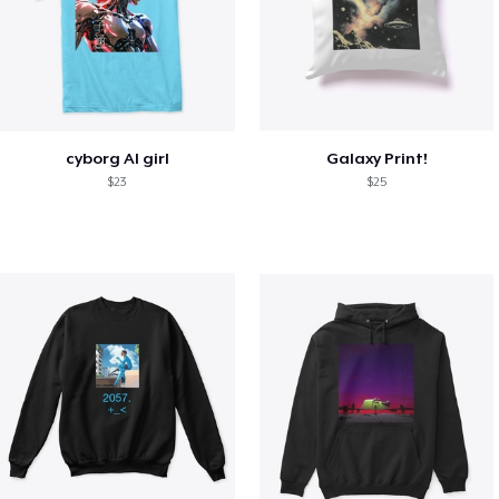
cyborg AI girl
Galaxy Print!
$23
$25