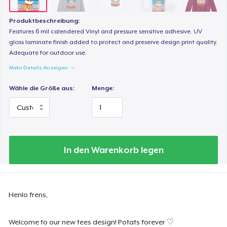
20,99 $
Produktbeschreibung:
Classic Long Sleeve Tee
Features 6 mil calendered Vinyl and pressure sensitive adhesive. UV
26,99 $
gloss laminate finish added to protect and preserve design print quality.
Adequate for outdoor use.
Mehr Details Anzeigen
Next Level 3600 | Premium Ring-Spun Cotton T-Shirt
24,99 $
Wähle die Größe aus:
Menge:
In den Warenkorb legen
Henlo frens,
Welcome to our new tees design! Potats forever ♡