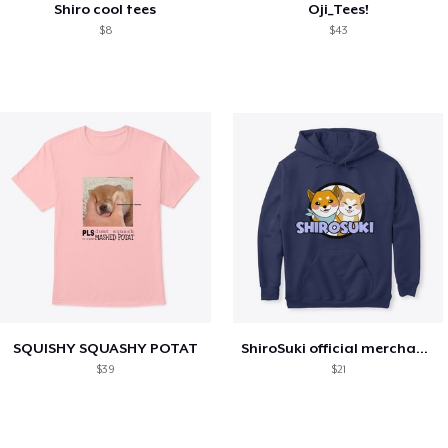
Shiro cool tees
Oji_Tees!
$8
$43
SQUISHY SQUASHY POTAT
ShiroSuki official merchandise
$39
$21