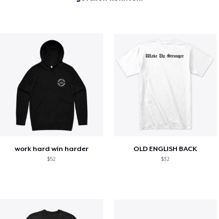
work hard win harder
OLD ENGLISH BACK
$52
$32