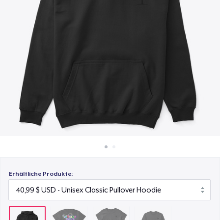
25,00 $
So funktioniert's
Überall verkaufen
Women's Classic Tee
23,99 $
Etwas verkaufen
Classic Long Sleeve Tee
30,99 $
Erhältliche Produkte: