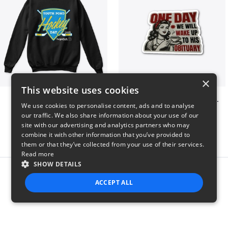
×
This website uses cookies
Youth Pond Hockey
ONE DAY WE WILL WAKE UP TO HIS OBITUARY
We use cookies to personalise content, ads and to analyse
$33
$10
our traffic. We also share information about your use of our
site with our advertising and analytics partners who may
combine it with other information that you’ve provided to
them or that they’ve collected from your use of their services.
Read more
SHOW DETAILS
Report this product
ACCEPT ALL
STRICTLY NECESSARY
PERFORMANCE