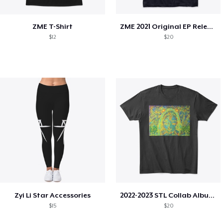
ZME T-Shirt
ZME 2021 Original EP Release
$12
$20
Zyi Li Star Accessories
2022-2023 STL Collab Album Cover
$15
$20