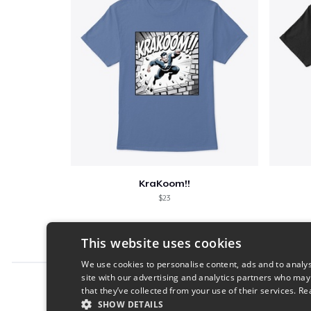
KraKoom!!
$23
This website uses cookies
We use cookies to personalise content, ads and to analys
site with our advertising and analytics partners who may
Report this product
that they’ve collected from your use of their services.
Re
SHOW DETAILS