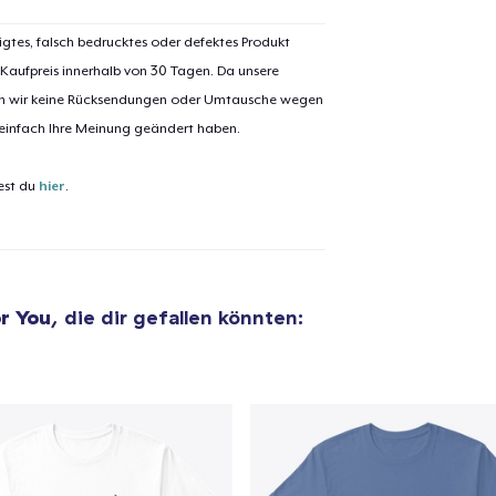
igtes, falsch bedrucktes oder defektes Produkt
 Kaufpreis innerhalb von 30 Tagen. Da unsere
nen wir keine Rücksendungen oder Umtausche wegen
el wurde zum
Einkaufswagen
 einfach Ihre Meinung geändert haben.
efügt
Zum Ein
est du
hier
.
 Kasse gehen
Weiter Einkaufen
r You
, die dir gefallen könnten: