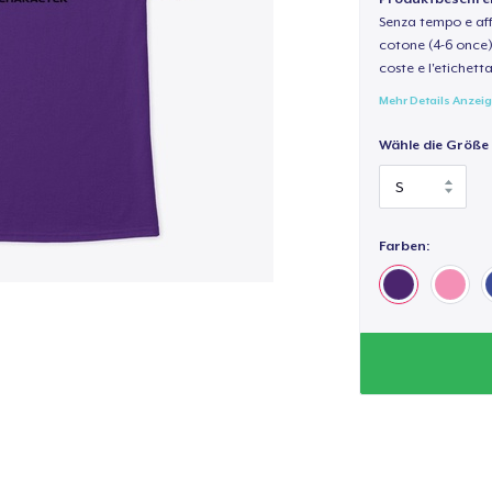
Senza tempo e aff
cotone (4-6 once) 
coste e l'etichett
Mehr Details Anzei
Wähle die Größe
Farben: