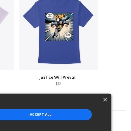
Justice Will Prevail
$23
×
ACCEPT ALL