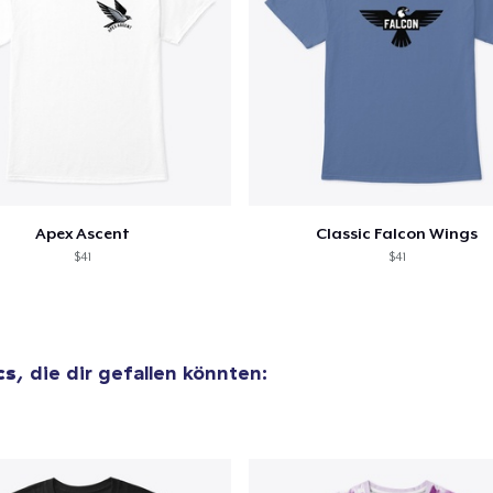
Apex Ascent
Classic Falcon Wings
$41
$41
cs
, die dir gefallen könnten: