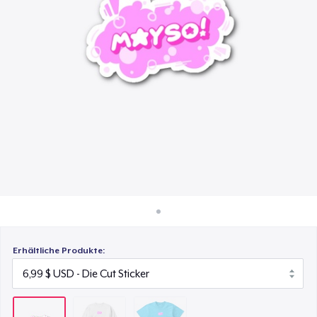
32,99 $
So funktioniert's
Überall verkaufen
Next Level 3600 | Premium Ring-Spun Cotton T-Shirt
24,99 $
Etwas verkaufen
Erhältliche Produkte: