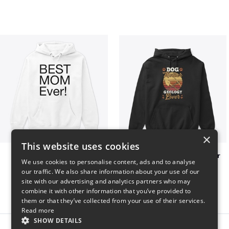
×
This website uses cookies
Best mom hoodie!
Dog Mother Geology Lover
We use cookies to personalise content, ads and to analyse
$41
$41
our traffic. We also share information about your use of our
site with our advertising and analytics partners who may
combine it with other information that you’ve provided to
them or that they’ve collected from your use of their services.
Read more
SHOW DETAILS