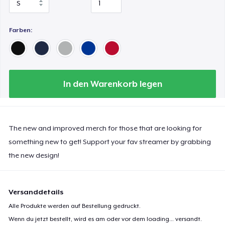
Women's Crop Hoodie
Farben:
Premium V-Neck Tee
In den Warenkorb legen
Women's Boyfriend Tee
The new and improved merch for those that are looking for
something new to get! Support your fav streamer by grabbing
Classic Long Sleeve Tee
the new design!
Premium V-Neck Tee
Versanddetails
Alle Produkte werden auf Bestellung gedruckt.
Wenn du jetzt bestellt, wird es am oder vor dem
loading...
versandt.