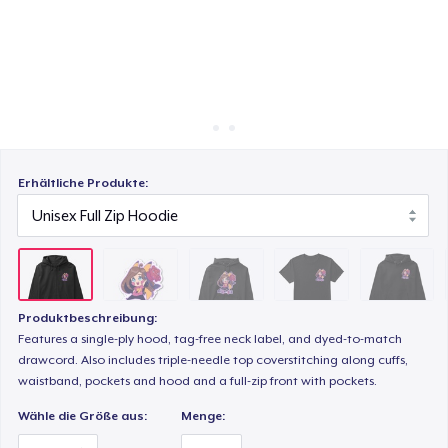
So funktioniert's
Überall verkaufen
Unisex Classic Pullover Hoodie
Etwas verkaufen
Classic Crew Neck T-Shirt
Erhältliche Produkte:
Unisex Premium Pullover Hoodie
Triblend Tee
Produktbeschreibung:
Features a single-ply hood, tag-free neck label, and dyed-to-match
Mug
drawcord. Also includes triple-needle top coverstitching along cuffs,
waistband, pockets and hood and a full-zip front with pockets.
Wähle die Größe aus:
Menge:
Unisex Classic Crewneck Sweatshirt