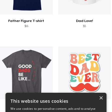
Father Figure T-shirt
Dad Love!
$16
$5
×
This website uses cookies
Good Dads Be Like...
Best Dad Ever!
We use cookies to personalise content, ads and to analyse
$35
$5