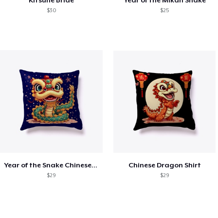
KItsune Bride
Year of the Mikan Snake
$30
$25
Year of the Snake Chinese New Year
Chinese Dragon Shirt
$29
$29